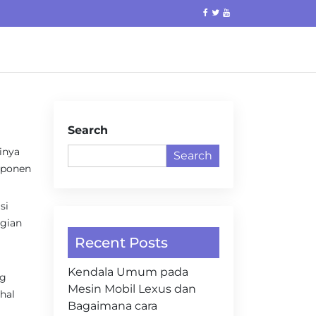
Search
inya
Search
mponen
si
agian
Recent Posts
Kendala Umum pada
ng
Mesin Mobil Lexus dan
hal
Bagaimana cara