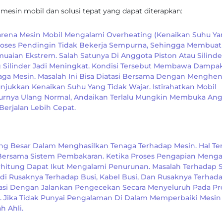
a mesin mobil dan solusi tepat yang dapat diterapkan:
 Karena Mesin Mobil Mengalami Overheating (kenaikan Suhu Y
Proses Pendingin Tidak Bekerja Sempurna, Sehingga Membuat
an Ekstrem. Salah Satunya Di Anggota Piston Atau Silinde
 Silinder Jadi Meningkat. Kondisi Tersebut Membawa Dampa
naga Mesin. Masalah Ini Bisa Diatasi Bersama Dengan Menghen
njukkan Kenaikan Suhu Yang Tidak Wajar. Istirahatkan Mobil
turnya Ulang Normal, Andaikan Terlalu Mungkin Membuka An
erjalan Lebih Cepat.
g Besar Dalam Menghasilkan Tenaga Terhadap Mesin. Hal Te
 Bersama Sistem Pembakaran. Ketika Proses Pengapian Meng
rhitung Dapat Ikut Mengalami Penurunan. Masalah Terhadap 
di Rusaknya Terhadap Busi, Kabel Busi, Dan Rusaknya Terhad
atasi Dengan Jalankan Pengecekan Secara Menyeluruh Pada Pr
. Jika Tidak Punyai Pengalaman Di Dalam Memperbaiki Mesin
h Ahli.