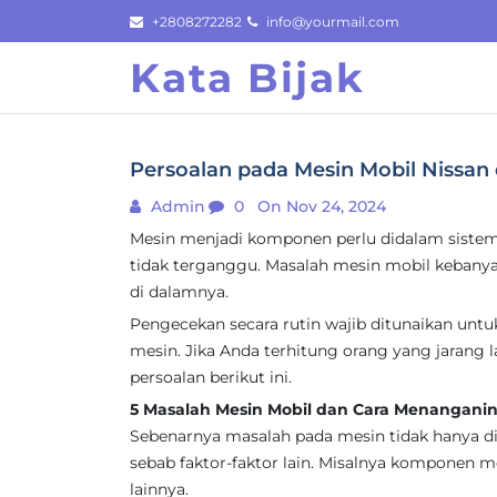
Skip
+2808272282
info@yourmail.com
to
Kata Bijak
content
Persoalan pada Mesin Mobil Nissa
Admin
0
On Nov 24, 2024
Mesin menjadi komponen perlu didalam sistem 
tidak terganggu. Masalah mesin mobil keban
di dalamnya.
Pengecekan secara rutin wajib ditunaikan un
mesin. Jika Anda terhitung orang yang jarang 
persoalan berikut ini.
5 Masalah Mesin Mobil dan Cara Menangani
Sebenarnya masalah pada mesin tidak hanya di
sebab faktor-faktor lain. Misalnya komponen 
lainnya.