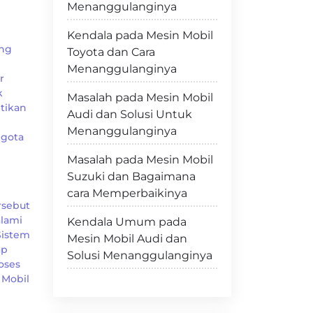
Menanggulanginya
Kendala pada Mesin Mobil
ang
Toyota dan Cara
Menanggulanginya
r
k
Masalah pada Mesin Mobil
tikan
Audi dan Solusi Untuk
Menanggulanginya
ggota
Masalah pada Mesin Mobil
Suzuki dan Bagaimana
cara Memperbaikinya
rsebut
alami
Kendala Umum pada
Sistem
Mesin Mobil Audi dan
ap
Solusi Menanggulanginya
oses
 Mobil