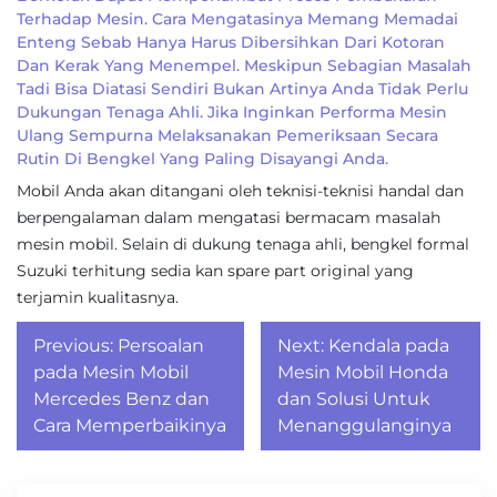
Terhadap Mesin. Cara Mengatasinya Memang Memadai
Enteng Sebab Hanya Harus Dibersihkan Dari Kotoran
Dan Kerak Yang Menempel. Meskipun Sebagian Masalah
Tadi Bisa Diatasi Sendiri Bukan Artinya Anda Tidak Perlu
Dukungan Tenaga Ahli. Jika Inginkan Performa Mesin
Ulang Sempurna Melaksanakan Pemeriksaan Secara
Rutin Di Bengkel Yang Paling Disayangi Anda.
Mobil Anda akan ditangani oleh teknisi-teknisi handal dan
berpengalaman dalam mengatasi bermacam masalah
mesin mobil. Selain di dukung tenaga ahli, bengkel formal
Suzuki terhitung sedia kan spare part original yang
terjamin kualitasnya.
Post
Previous:
Persoalan
Next:
Kendala pada
navigation
pada Mesin Mobil
Mesin Mobil Honda
Mercedes Benz dan
dan Solusi Untuk
Cara Memperbaikinya
Menanggulanginya