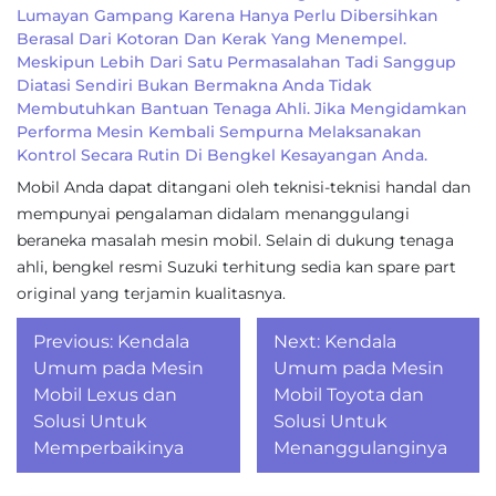
Lumayan Gampang Karena Hanya Perlu Dibersihkan
Berasal Dari Kotoran Dan Kerak Yang Menempel.
Meskipun Lebih Dari Satu Permasalahan Tadi Sanggup
Diatasi Sendiri Bukan Bermakna Anda Tidak
Membutuhkan Bantuan Tenaga Ahli. Jika Mengidamkan
Performa Mesin Kembali Sempurna Melaksanakan
Kontrol Secara Rutin Di Bengkel Kesayangan Anda.
Mobil Anda dapat ditangani oleh teknisi-teknisi handal dan
mempunyai pengalaman didalam menanggulangi
beraneka masalah mesin mobil. Selain di dukung tenaga
ahli, bengkel resmi Suzuki terhitung sedia kan spare part
original yang terjamin kualitasnya.
Post
Previous:
Kendala
Next:
Kendala
navigation
Umum pada Mesin
Umum pada Mesin
Mobil Lexus dan
Mobil Toyota dan
Solusi Untuk
Solusi Untuk
Memperbaikinya
Menanggulanginya