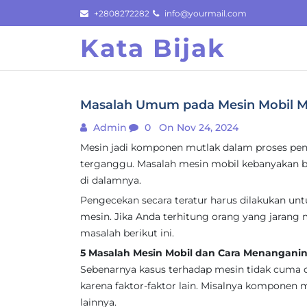
Skip
+2808272282
info@yourmail.com
to
Kata Bijak
content
Masalah Umum pada Mesin Mobil M
Admin
0
On Nov 24, 2024
Mesin jadi komponen mutlak dalam proses peng
terganggu. Masalah mesin mobil kebanyakan 
di dalamnya.
Pengecekan secara teratur harus dilakukan u
mesin. Jika Anda terhitung orang yang jarang
masalah berikut ini.
5 Masalah Mesin Mobil dan Cara Menangani
Sebenarnya kasus terhadap mesin tidak cuma
karena faktor-faktor lain. Misalnya komponen
lainnya.