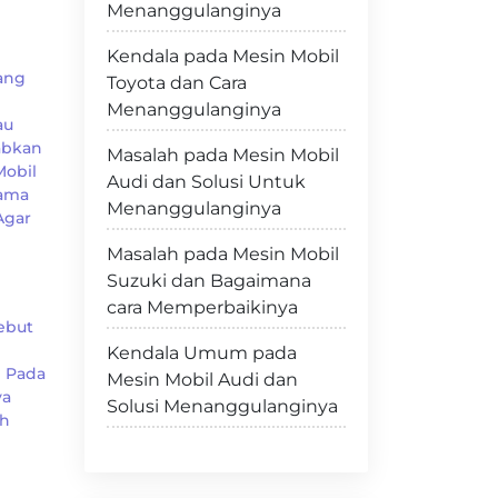
Menanggulanginya
Kendala pada Mesin Mobil
Yang
Toyota dan Cara
Menanggulanginya
au
abkan
Masalah pada Mesin Mobil
Mobil
Audi dan Solusi Untuk
lama
Menanggulanginya
Agar
Masalah pada Mesin Mobil
Suzuki dan Bagaimana
cara Memperbaikinya
ebut
Kendala Umum pada
h Pada
Mesin Mobil Audi dan
ya
Solusi Menanggulanginya
uh