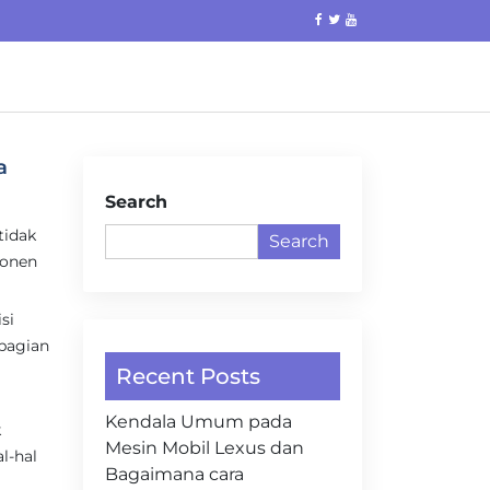
a
Search
tidak
Search
ponen
si
ebagian
Recent Posts
Kendala Umum pada
k
Mesin Mobil Lexus dan
l-hal
Bagaimana cara