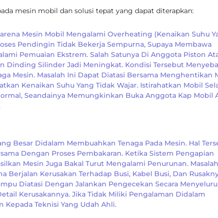
ada mesin mobil dan solusi tepat yang dapat diterapkan:
n Karena Mesin Mobil Mengalami Overheating (kenaikan Suhu 
 Proses Pendingin Tidak Bekerja Sempurna, Supaya Membawa
i Pemuaian Ekstrem. Salah Satunya Di Anggota Piston At
n Dinding Silinder Jadi Meningkat. Kondisi Tersebut Menyeb
aga Mesin. Masalah Ini Dapat Diatasi Bersama Menghentikan 
atkan Kenaikan Suhu Yang Tidak Wajar. Istirahatkan Mobil Se
Normal, Seandainya Memungkinkan Buka Anggota Kap Mobil 
.
ang Besar Didalam Membuahkan Tenaga Pada Mesin. Hal Ters
rsama Dengan Proses Pembakaran. Ketika Sistem Pengapian
silkan Mesin Juga Bakal Turut Mengalami Penurunan. Masala
a Berjalan Kerusakan Terhadap Busi, Kabel Busi, Dan Rusakn
i Mampu Diatasi Dengan Jalankan Pengecekan Secara Menyelur
ail Kerusakannya. Jika Tidak Miliki Pengalaman Didalam
 Kepada Teknisi Yang Udah Ahli.