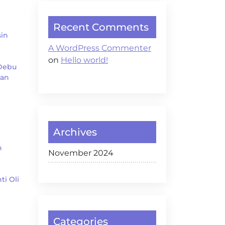
Recent Comments
in
A WordPress Commenter
on
Hello world!
 Debu
gan
Archives
n
November 2024
i Oli
Categories