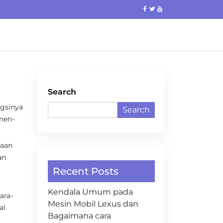
Search
ngsinya
Search
nen-
daan
an
Recent Posts
Kendala Umum pada
ara-
Mesin Mobil Lexus dan
al
Bagaimana cara