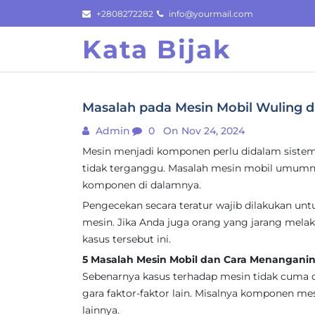
Skip
+2808272282
info@yourmail.com
to
Kata Bijak
content
Masalah pada Mesin Mobil Wuling 
Admin
0
On Nov 24, 2024
Mesin menjadi komponen perlu didalam sistem 
tidak terganggu. Masalah mesin mobil umumn
komponen di dalamnya.
Pengecekan secara teratur wajib dilakukan u
mesin. Jika Anda juga orang yang jarang mel
kasus tersebut ini.
5 Masalah Mesin Mobil dan Cara Menangani
Sebenarnya kasus terhadap mesin tidak cuma d
gara faktor-faktor lain. Misalnya komponen me
lainnya.