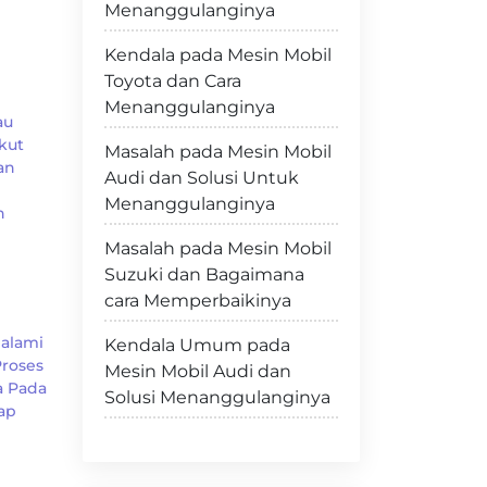
Menanggulanginya
Kendala pada Mesin Mobil
Toyota dan Cara
Menanggulanginya
au
kut
Masalah pada Mesin Mobil
an
Audi dan Solusi Untuk
Menanggulanginya
n
Masalah pada Mesin Mobil
Suzuki dan Bagaimana
cara Memperbaikinya
galami
Kendala Umum pada
Proses
Mesin Mobil Audi dan
a Pada
Solusi Menanggulanginya
ap
i