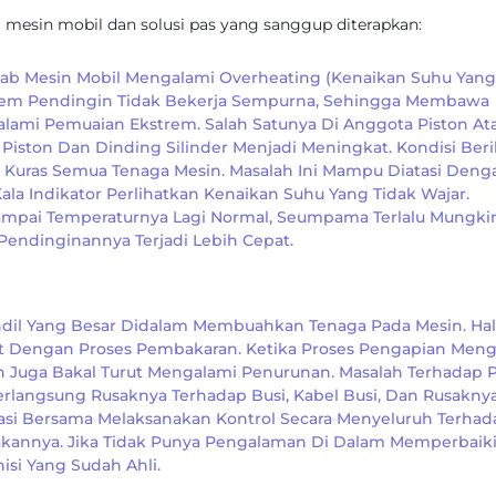
mesin mobil dan solusi pas yang sanggup diterapkan:
Sebab Mesin Mobil Mengalami Overheating (kenaikan Suhu Yang
stem Pendingin Tidak Bekerja Sempurna, Sehingga Membawa
i Pemuaian Ekstrem. Salah Satunya Di Anggota Piston At
ston Dan Dinding Silinder Menjadi Meningkat. Kondisi Beri
Kuras Semua Tenaga Mesin. Masalah Ini Mampu Diatasi Deng
a Indikator Perlihatkan Kenaikan Suhu Yang Tidak Wajar.
Sampai Temperaturnya Lagi Normal, Seumpama Terlalu Mungki
endinginannya Terjadi Lebih Cepat.
il Yang Besar Didalam Membuahkan Tenaga Pada Mesin. Hal
at Dengan Proses Pembakaran. Ketika Proses Pengapian Men
n Juga Bakal Turut Mengalami Penurunan. Masalah Terhadap 
rlangsung Rusaknya Terhadap Busi, Kabel Busi, Dan Rusakny
atasi Bersama Melaksanakan Kontrol Secara Menyeluruh Terhad
akannya. Jika Tidak Punya Pengalaman Di Dalam Memperbaik
si Yang Sudah Ahli.