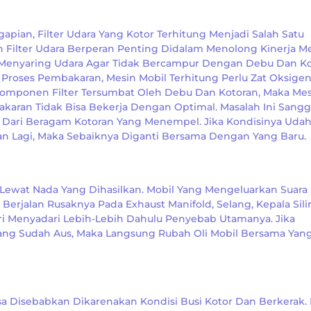
apian, Filter Udara Yang Kotor Terhitung Menjadi Salah Satu
ilter Udara Berperan Penting Didalam Menolong Kinerja M
 Menyaring Udara Agar Tidak Bercampur Dengan Debu Dan K
Proses Pembakaran, Mesin Mobil Terhitung Perlu Zat Oksige
Komponen Filter Tersumbat Oleh Debu Dan Kotoran, Maka Me
aran Tidak Bisa Bekerja Dengan Optimal. Masalah Ini Sang
wa Dari Beragam Kotoran Yang Menempel. Jika Kondisinya Uda
n Lagi, Maka Sebaiknya Diganti Bersama Dengan Yang Baru.
 Lewat Nada Yang Dihasilkan. Mobil Yang Mengeluarkan Suara 
rjalan Rusaknya Pada Exhaust Manifold, Selang, Kepala Sili
i Menyadari Lebih-Lebih Dahulu Penyebab Utamanya. Jika
Yang Sudah Aus, Maka Langsung Rubah Oli Mobil Bersama Yan
a Disebabkan Dikarenakan Kondisi Busi Kotor Dan Berkerak. 