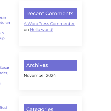
Recent Comments
esin
otoran
A WordPress Commenter
n
on
Hello world!
sin
gup
h
Archives
Kasar
nder,
November 2024
g
Busi
Categories