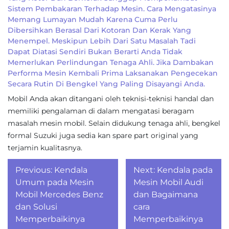
Sistem Pembakaran Terhadap Mesin. Cara Mengatasinya
Memang Lumayan Mudah Karena Cuma Perlu
Dibersihkan Berasal Dari Kotoran Dan Kerak Yang
Menempel. Meskipun Lebih Dari Satu Masalah Tadi
Dapat Diatasi Sendiri Bukan Berarti Anda Tidak
Memerlukan Perlindungan Tenaga Ahli. Jika Dambakan
Performa Mesin Kembali Prima Laksanakan Pengecekan
Secara Rutin Di Bengkel Yang Paling Disayangi Anda.
Mobil Anda akan ditangani oleh teknisi-teknisi handal dan
memiliki pengalaman di dalam mengatasi beragam
masalah mesin mobil. Selain didukung tenaga ahli, bengkel
formal Suzuki juga sedia kan spare part original yang
terjamin kualitasnya.
Post
Previous:
Kendala
Next:
Kendala pada
navigation
Umum pada Mesin
Mesin Mobil Audi
Mobil Mercedes Benz
dan Bagaimana
dan Solusi
cara
Memperbaikinya
Memperbaikinya