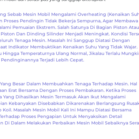
gsung Sebab Mesin Mobil Mengalami Overheating (kenaikan Su
kan Proses Pendingin Tidak Bekerja Sempurna, Agar Membawa
i Pemuaian Ekstrem. Salah Satunya Di Bagian Piston Atau
ston Dan Dinding Silinder Menjadi Meningkat. Kondisi Ters
eluruh Tenaga Mesin. Masalah Ini Sanggup Diatasi Dengan
at Indikator Membuktikan Kenaikan Suhu Yang Tidak Wajar.
u Hingga Temperaturnya Ulang Normal, Jikalau Terlalu Mungk
Pendinginannya Terjadi Lebih Cepat.
 Yang Besar Dalam Membuahkan Tenaga Terhadap Mesin. Hal
aan Erat Bersama Dengan Proses Pembakaran. Ketika Proses
 Yang Dihasilkan Mesin Termasuk Akan Ikut Mengalami
pian Kebanyakan Disebabkan Dikarenakan Berlangsung Rusa
 Koil. Masalah Mesin Mobil Kali Ini Mampu Diatasi Bersama
erhadap Proses Pengapian Untuk Menyaksikan Detail
an Di Dalam Melakukan Perbaikan Mesin Mobil Sebaiknya Ser