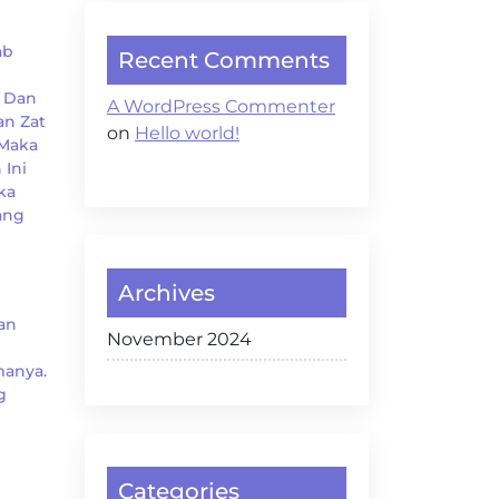
ab
Recent Comments
u Dan
A WordPress Commenter
an Zat
on
Hello world!
 Maka
Ini
ka
ang
Archives
an
November 2024
manya.
g
Categories