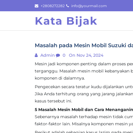
Skip
+2808272282
info@yourmail.com
to
Kata Bijak
content
Masalah pada Mesin Mobil Suzuki d
Admin
0
On Nov 24, 2024
Mesin jadi komponen penting dalam proses peng
terganggu. Masalah mesin mobil kebanyakan 
komponen di dalamnya.
Pengecekan secara teratur kudu dijalankan un
Jika Anda terhitung orang yang jarang jalankan
kasus tersebut ini.
5 Masalah Mesin Mobil dan Cara Menangani
Sebenarnya masalah terhadap mesin tidak cuma
faktor-faktor lain. Misalnya komponen mesin y
Berikut adalah sebagian kasus lazim pada mesi