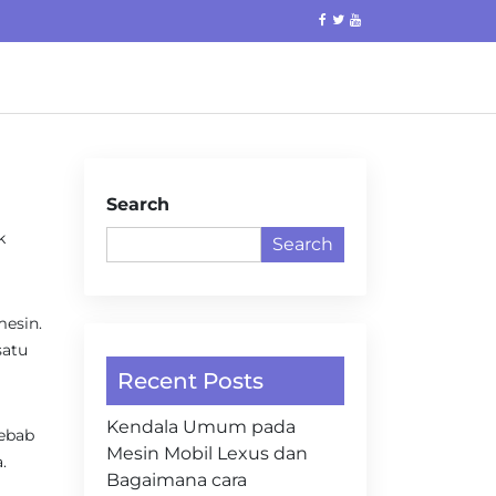
Search
k
Search
mesin.
satu
Recent Posts
Kendala Umum pada
sebab
Mesin Mobil Lexus dan
.
Bagaimana cara