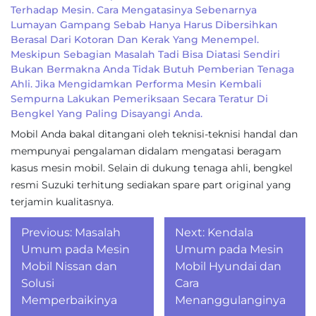
Terhadap Mesin. Cara Mengatasinya Sebenarnya
Lumayan Gampang Sebab Hanya Harus Dibersihkan
Berasal Dari Kotoran Dan Kerak Yang Menempel.
Meskipun Sebagian Masalah Tadi Bisa Diatasi Sendiri
Bukan Bermakna Anda Tidak Butuh Pemberian Tenaga
Ahli. Jika Mengidamkan Performa Mesin Kembali
Sempurna Lakukan Pemeriksaan Secara Teratur Di
Bengkel Yang Paling Disayangi Anda.
Mobil Anda bakal ditangani oleh teknisi-teknisi handal dan
mempunyai pengalaman didalam mengatasi beragam
kasus mesin mobil. Selain di dukung tenaga ahli, bengkel
resmi Suzuki terhitung sediakan spare part original yang
terjamin kualitasnya.
Post
Previous:
Masalah
Next:
Kendala
navigation
Umum pada Mesin
Umum pada Mesin
Mobil Nissan dan
Mobil Hyundai dan
Solusi
Cara
Memperbaikinya
Menanggulanginya