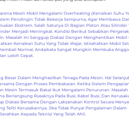
n Karena Mesin Mobil Mengalami Overheating (kenaikan Suhu 
 Sistem Pendingin Tidak Bekerja Sempurna, Agar Membawa D
n Ekstrem. Salah Satunya Di Bagian Piston Atau Silinder
inder Menjadi Meningkat. Kondisi Berikut Sebabkan Pergera
in. Masalah Ini Sanggup Diatasi Dengan Menghentikan Mobil
tkan Kenaikan Suhu Yang Tidak Wajar. Istirahatkan Mobil Se
Kembali Normal, Andaikata Sangat Mungkin Membuka Anggo
lan Lebih Cepat.
g Besar Dalam Menghasilkan Tenaga Pada Mesin. Hal Selanju
Bersama Dengan Proses Pembakaran. Ketika Sistem Pengapia
an Mesin Termasuk Bakal Ikut Mengalami Penurunan. Masalah
a Berlangsung Rusaknya Pada Busi, Kabel Busi, Dan Kerusak
ggup Diatasi Bersama Dengan Laksanakan Kontrol Secara Meny
 Teliti Kerusakannya. Jika Tidak Punyai Pengalaman Dalam
erahkan Kepada Teknisi Yang Telah Ahli.