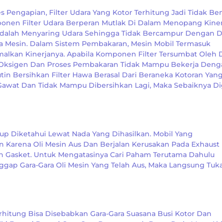
 Pengapian, Filter Udara Yang Kotor Terhitung Jadi Tidak Be
nen Filter Udara Berperan Mutlak Di Dalam Menopang Kiner
 Adalah Menyaring Udara Sehingga Tidak Bercampur Dengan 
 Mesin. Dalam Sistem Pembakaran, Mesin Mobil Termasuk
lkan Kinerjanya. Apabila Komponen Filter Tersumbat Oleh
 Oksigen Dan Proses Pembakaran Tidak Mampu Bekerja Deng
tin Bersihkan Filter Hawa Berasal Dari Beraneka Kotoran Yan
Gawat Dan Tidak Mampu Dibersihkan Lagi, Maka Sebaiknya Di
p Diketahui Lewat Nada Yang Dihasilkan. Mobil Yang
Karena Oli Mesin Aus Dan Berjalan Kerusakan Pada Exhaust
Dan Gasket. Untuk Mengatasinya Cari Paham Terutama Dahulu
ap Gara-Gara Oli Mesin Yang Telah Aus, Maka Langsung Tuka
hitung Bisa Disebabkan Gara-Gara Suasana Busi Kotor Dan