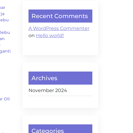
nar
ja
Recent Comments
Debu
A WordPress Commenter
 Debu
on
Hello world!
an
g
ganti
Archives
November 2024
r Oli
Categories