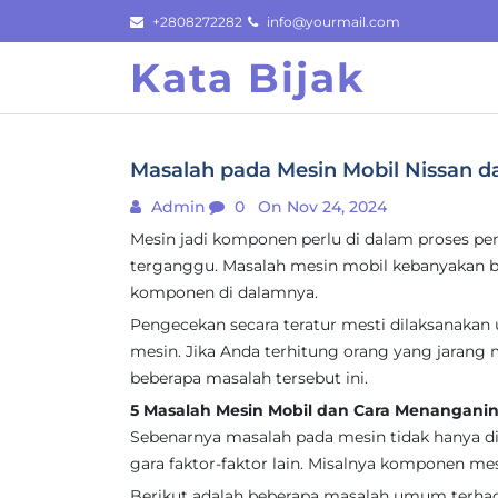
Skip
+2808272282
info@yourmail.com
to
Kata Bijak
content
Masalah pada Mesin Mobil Nissan 
Admin
0
On Nov 24, 2024
Mesin jadi komponen perlu di dalam proses pen
terganggu. Masalah mesin mobil kebanyakan 
komponen di dalamnya.
Pengecekan secara teratur mesti dilaksanaka
mesin. Jika Anda terhitung orang yang jarang 
beberapa masalah tersebut ini.
5 Masalah Mesin Mobil dan Cara Menangani
Sebenarnya masalah pada mesin tidak hanya d
gara faktor-faktor lain. Misalnya komponen mes
Berikut adalah beberapa masalah umum terhada