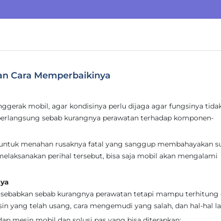
dan Cara Memperbaikinya
ggerak mobil, agar kondisinya perlu dijaga agar fungsinya tida
berlangsung sebab kurangnya perawatan terhadap komponen-
n untuk menahan rusaknya fatal yang sanggup membahayakan s
melaksanakan perihal tersebut, bisa saja mobil akan mengalami
nya
isebabkan sebab kurangnya perawatan tetapi mampu terhitung 
in yang telah usang, cara mengemudi yang salah, dan hal-hal la
p mesin mobil dan solusi pas yang bisa diterapkan: