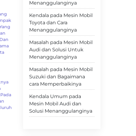
Menanggulanginya
Yang
Kendala pada Mesin Mobil
ampak
Toyota dan Cara
 Yang
Menanggulanginya
kan
 Dan
Masalah pada Mesin Mobil
lama
Audi dan Solusi Untuk
ta
Menanggulanginya
Masalah pada Mesin Mobil
Suzuki dan Bagaimana
tnya
cara Memperbaikinya
n
 Pada
Kendala Umum pada
an
Mesin Mobil Audi dan
eluruh
Solusi Menanggulanginya