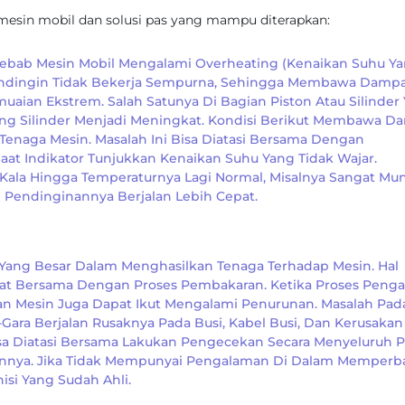
 mesin mobil dan solusi pas yang mampu diterapkan:
n Sebab Mesin Mobil Mengalami Overheating (kenaikan Suhu Y
 Pendingin Tidak Bekerja Sempurna, Sehingga Membawa Damp
n Ekstrem. Salah Satunya Di Bagian Piston Atau Silinder
ng Silinder Menjadi Meningkat. Kondisi Berikut Membawa D
Tenaga Mesin. Masalah Ini Bisa Diatasi Bersama Dengan
t Indikator Tunjukkan Kenaikan Suhu Yang Tidak Wajar.
u Kala Hingga Temperaturnya Lagi Normal, Misalnya Sangat Mu
Pendinginannya Berjalan Lebih Cepat.
Yang Besar Dalam Menghasilkan Tenaga Terhadap Mesin. Hal
rat Bersama Dengan Proses Pembakaran. Ketika Proses Peng
an Mesin Juga Dapat Ikut Mengalami Penurunan. Masalah Pad
ara Berjalan Rusaknya Pada Busi, Kabel Busi, Dan Kerusakan
 Bisa Diatasi Bersama Lakukan Pengecekan Secara Menyeluruh 
kannya. Jika Tidak Mempunyai Pengalaman Di Dalam Memperba
si Yang Sudah Ahli.