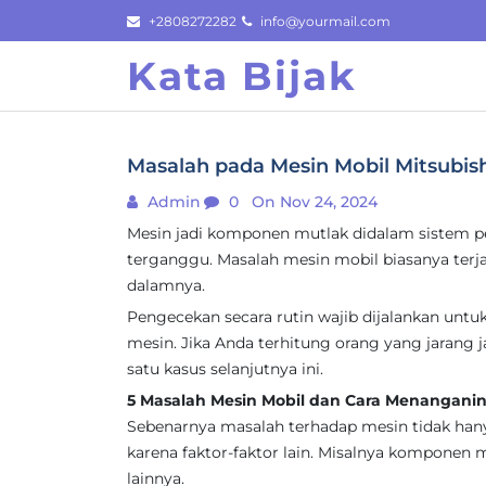
Skip
+2808272282
info@yourmail.com
to
Kata Bijak
content
Masalah pada Mesin Mobil Mitsubis
Admin
0
On Nov 24, 2024
Mesin jadi komponen mutlak didalam sistem pe
terganggu. Masalah mesin mobil biasanya ter
dalamnya.
Pengecekan secara rutin wajib dijalankan un
mesin. Jika Anda terhitung orang yang jarang 
satu kasus selanjutnya ini.
5 Masalah Mesin Mobil dan Cara Menangani
Sebenarnya masalah terhadap mesin tidak hany
karena faktor-faktor lain. Misalnya komponen
lainnya.