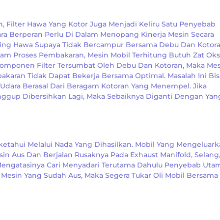
n, Filter Hawa Yang Kotor Juga Menjadi Keliru Satu Penyebab
ra Berperan Perlu Di Dalam Menopang Kinerja Mesin Secara
ring Hawa Supaya Tidak Bercampur Bersama Debu Dan Kotor
m Proses Pembakaran, Mesin Mobil Terhitung Butuh Zat Ok
Komponen Filter Tersumbat Oleh Debu Dan Kotoran, Maka Me
aran Tidak Dapat Bekerja Bersama Optimal. Masalah Ini Bis
 Udara Berasal Dari Beragam Kotoran Yang Menempel. Jika
anggup Dibersihkan Lagi, Maka Sebaiknya Diganti Dengan Yan
etahui Melalui Nada Yang Dihasilkan. Mobil Yang Mengeluar
sin Aus Dan Berjalan Rusaknya Pada Exhaust Manifold, Selang
 Mengatasinya Cari Menyadari Terutama Dahulu Penyebab Uta
Mesin Yang Sudah Aus, Maka Segera Tukar Oli Mobil Bersama