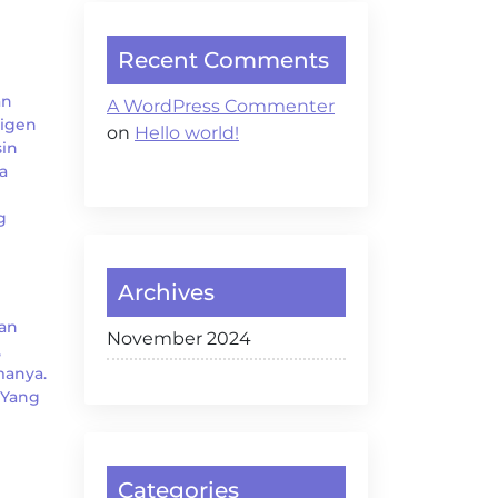
Recent Comments
an
A WordPress Commenter
sigen
on
Hello world!
sin
a
g
Archives
kan
November 2024
,
manya.
 Yang
Categories