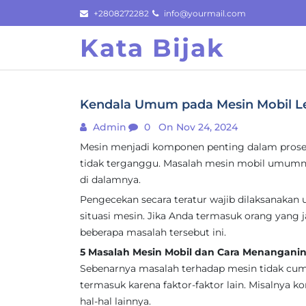
Skip
+2808272282
info@yourmail.com
to
Kata Bijak
content
Kendala Umum pada Mesin Mobil Le
Admin
0
On Nov 24, 2024
Mesin menjadi komponen penting dalam proses
tidak terganggu. Masalah mesin mobil umumn
di dalamnya.
Pengecekan secara teratur wajib dilaksanaka
situasi mesin. Jika Anda termasuk orang yang
beberapa masalah tersebut ini.
5 Masalah Mesin Mobil dan Cara Menangani
Sebenarnya masalah terhadap mesin tidak cu
termasuk karena faktor-faktor lain. Misalnya
hal-hal lainnya.