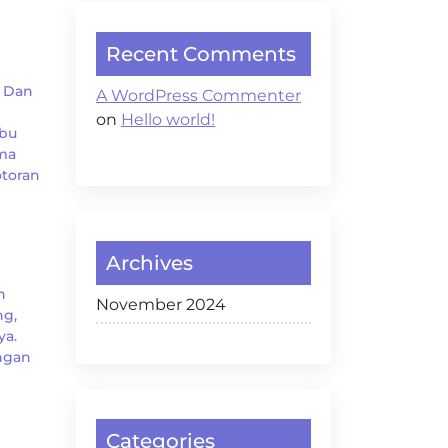
Recent Comments
u Dan
A WordPress Commenter
on
Hello world!
ebu
ma
otoran
Archives
n
November 2024
ng,
ya.
ngan
Categories