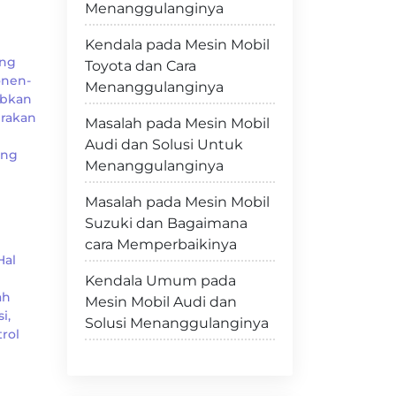
Menanggulanginya
Kendala pada Mesin Mobil
ang
Toyota dan Cara
onen-
Menanggulanginya
abkan
erakan
Masalah pada Mesin Mobil
n
Audi dan Solusi Untuk
ang
Menanggulanginya
Masalah pada Mesin Mobil
Suzuki dan Bagaimana
cara Memperbaikinya
Hal
Kendala Umum pada
ah
Mesin Mobil Audi dan
i,
Solusi Menanggulanginya
rol