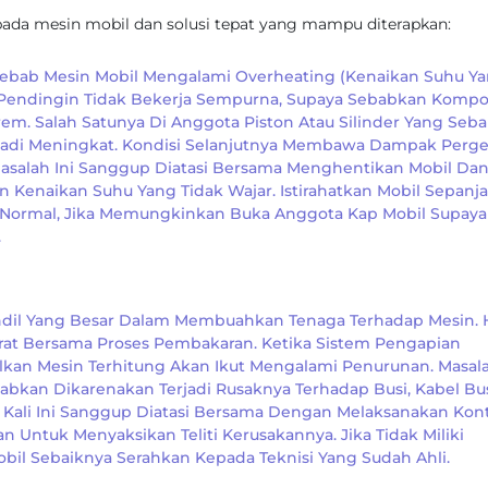
pada mesin mobil dan solusi tepat yang mampu diterapkan:
n Sebab Mesin Mobil Mengalami Overheating (kenaikan Suhu Y
em Pendingin Tidak Bekerja Sempurna, Supaya Sebabkan Komp
. Salah Satunya Di Anggota Piston Atau Silinder Yang Seb
njadi Meningkat. Kondisi Selanjutnya Membawa Dampak Perg
 Masalah Ini Sanggup Diatasi Bersama Menghentikan Mobil Da
 Kenaikan Suhu Yang Tidak Wajar. Istirahatkan Mobil Sepanj
 Normal, Jika Memungkinkan Buka Anggota Kap Mobil Supaya
.
il Yang Besar Dalam Membuahkan Tenaga Terhadap Mesin. 
rat Bersama Proses Pembakaran. Ketika Sistem Pengapian
lkan Mesin Terhitung Akan Ikut Mengalami Penurunan. Masal
kan Dikarenakan Terjadi Rusaknya Terhadap Busi, Kabel Bus
l Kali Ini Sanggup Diatasi Bersama Dengan Melaksanakan Kont
 Untuk Menyaksikan Teliti Kerusakannya. Jika Tidak Miliki
il Sebaiknya Serahkan Kepada Teknisi Yang Sudah Ahli.