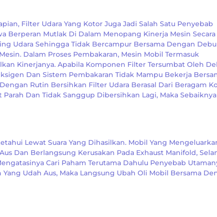
pian, Filter Udara Yang Kotor Juga Jadi Salah Satu Penyebab
a Berperan Mutlak Di Dalam Menopang Kinerja Mesin Secara
ring Udara Sehingga Tidak Bercampur Bersama Dengan Deb
esin. Dalam Proses Pembakaran, Mesin Mobil Termasuk
an Kinerjanya. Apabila Komponen Filter Tersumbat Oleh D
Oksigen Dan Sistem Pembakaran Tidak Mampu Bekerja Bersa
Dengan Rutin Bersihkan Filter Udara Berasal Dari Beragam K
t Parah Dan Tidak Sanggup Dibersihkan Lagi, Maka Sebaiknya
etahui Lewat Suara Yang Dihasilkan. Mobil Yang Mengeluarka
 Aus Dan Berlangsung Kerusakan Pada Exhaust Manifold, Sela
k Mengatasinya Cari Paham Terutama Dahulu Penyebab Utaman
n Yang Udah Aus, Maka Langsung Ubah Oli Mobil Bersama De