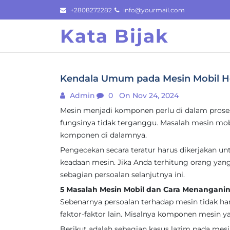
Skip
+2808272282
info@yourmail.com
to
Kata Bijak
content
Kendala Umum pada Mesin Mobil H
Admin
0
On Nov 24, 2024
Mesin menjadi komponen perlu di dalam proses
fungsinya tidak terganggu. Masalah mesin mo
komponen di dalamnya.
Pengecekan secara teratur harus dikerjakan 
keadaan mesin. Jika Anda terhitung orang ya
sebagian persoalan selanjutnya ini.
5 Masalah Mesin Mobil dan Cara Menangani
Sebenarnya persoalan terhadap mesin tidak ha
faktor-faktor lain. Misalnya komponen mesin y
Berikut adalah sebagian kasus lazim pada mesi