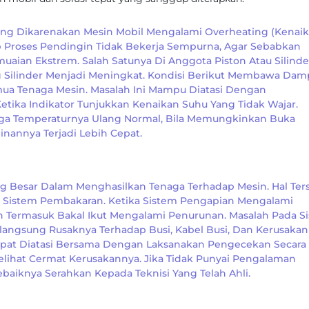
gsung Dikarenakan Mesin Mobil Mengalami Overheating (kenai
ab Proses Pendingin Tidak Bekerja Sempurna, Agar Sebabkan
an Ekstrem. Salah Satunya Di Anggota Piston Atau Silinde
 Silinder Menjadi Meningkat. Kondisi Berikut Membawa Dam
ua Tenaga Mesin. Masalah Ini Mampu Diatasi Dengan
ika Indikator Tunjukkan Kenaikan Suhu Yang Tidak Wajar.
ngga Temperaturnya Ulang Normal, Bila Memungkinkan Buka
nannya Terjadi Lebih Cepat.
g Besar Dalam Menghasilkan Tenaga Terhadap Mesin. Hal Ter
n Sistem Pembakaran. Ketika Sistem Pengapian Mengalami
n Termasuk Bakal Ikut Mengalami Penurunan. Masalah Pada S
ngsung Rusaknya Terhadap Busi, Kabel Busi, Dan Kerusakan
 Dapat Diatasi Bersama Dengan Laksanakan Pengecekan Secara
lihat Cermat Kerusakannya. Jika Tidak Punyai Pengalaman
baiknya Serahkan Kepada Teknisi Yang Telah Ahli.