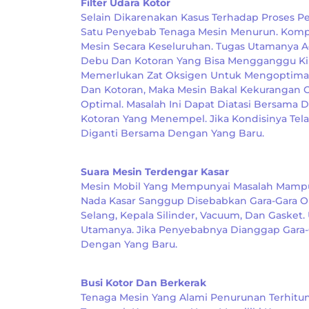
Filter Udara Kotor
Selain Dikarenakan Kasus Terhadap Proses P
Satu Penyebab Tenaga Mesin Menurun. Kompo
Mesin Secara Keseluruhan. Tugas Utamanya 
Debu Dan Kotoran Yang Bisa Mengganggu Kin
Memerlukan Zat Oksigen Untuk Mengoptimalk
Dan Kotoran, Maka Mesin Bakal Kekurangan
Optimal. Masalah Ini Dapat Diatasi Bersama 
Kotoran Yang Menempel. Jika Kondisinya Tel
Diganti Bersama Dengan Yang Baru.
Suara Mesin Terdengar Kasar
Mesin Mobil Yang Mempunyai Masalah Mampu 
Nada Kasar Sanggup Disebabkan Gara-Gara Oli
Selang, Kepala Silinder, Vacuum, Dan Gasket
Utamanya. Jika Penyebabnya Dianggap Gara-G
Dengan Yang Baru.
Busi Kotor Dan Berkerak
Tenaga Mesin Yang Alami Penurunan Terhitun