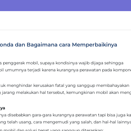
onda dan Bagaimana cara Memperbaikinya
 penggerak mobil, supaya kondisinya wajib dijaga sehingga
bil umumnya terjadi karena kurangnya perawatan pada kompon
untuk menghindar kerusakan fatal yang sanggup membahayakan
ng jarang melakukan hal tersebut, kemungkinan mobil akan men
nya
nya disebabkan gara-gara kurangnya perawatan tapi bisa juga k
ang telah usang, cara mengemudi yang salah, dan hal-hal lainnya
n mobil dan solusi tepat yang sanggup diterapkan: