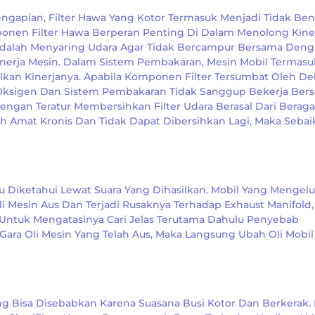
engapian, Filter Hawa Yang Kotor Termasuk Menjadi Tidak Ben
nen Filter Hawa Berperan Penting Di Dalam Menolong Kine
Adalah Menyaring Udara Agar Tidak Bercampur Bersama Den
erja Mesin. Dalam Sistem Pembakaran, Mesin Mobil Termasu
an Kinerjanya. Apabila Komponen Filter Tersumbat Oleh D
 Oksigen Dan Sistem Pembakaran Tidak Sanggup Bekerja Ber
Dengan Teratur Membersihkan Filter Udara Berasal Dari Berag
ah Amat Kronis Dan Tidak Dapat Dibersihkan Lagi, Maka Seba
Diketahui Lewat Suara Yang Dihasilkan. Mobil Yang Mengel
 Mesin Aus Dan Terjadi Rusaknya Terhadap Exhaust Manifold,
. Untuk Mengatasinya Cari Jelas Terutama Dahulu Penyebab
ara Oli Mesin Yang Telah Aus, Maka Langsung Ubah Oli Mobil
g Bisa Disebabkan Karena Suasana Busi Kotor Dan Berkerak. 