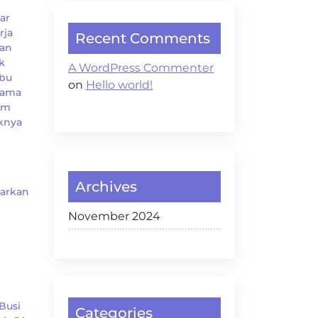
ar
rja
Recent Comments
gan
k
A WordPress Commenter
ebu
on
Hello world!
sama
am
iknya
Archives
uarkan
November 2024
Busi
Categories