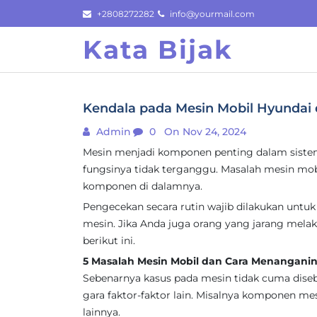
Skip
+2808272282
info@yourmail.com
to
Kata Bijak
content
Kendala pada Mesin Mobil Hyundai
Admin
0
On Nov 24, 2024
Mesin menjadi komponen penting dalam sistem
fungsinya tidak terganggu. Masalah mesin mob
komponen di dalamnya.
Pengecekan secara rutin wajib dilakukan un
mesin. Jika Anda juga orang yang jarang melak
berikut ini.
5 Masalah Mesin Mobil dan Cara Menangani
Sebenarnya kasus pada mesin tidak cuma diseb
gara faktor-faktor lain. Misalnya komponen me
lainnya.