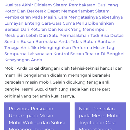
Kualitas Akhir Didalam Sistem Pembakaran. Busi Yang
Kotor Dan Berkerak Dapat Memperlambat Sistem
Pembakaran Pada Mesin. Cara Mengatasinya Sebetulnya
Lumayan Enteng Gara-Gara Cuma Perlu Dibersihkan
Berasal Dari Kotoran Dan Kerak Yang Menempel.
Meskipun Lebih Dari Satu Permasalahan Tadi Bisa Diatasi
Sendiri Bukan Bermakna Anda Tidak Butuh Bantuan
Tenaga Ahli. Jika Menginginkan Performa Mesin Lagi
Sempurna Laksanakan Kontrol Secara Teratur Di Bengkel
Kesayangan Anda.
Mobil Anda bakal ditangani oleh teknisi-teknisi handal dan
memiliki pengalaman didalam menangani beraneka
persoalan mesin mobil. Selain didukung tenaga ahli,
bengkel resmi Suzuki terhitung sedia kan spare part
original yang terjamin kualitasnya.
Post
Previous:
Persoalan
Next:
Persoalan
navigation
Umum pada Mesin
pada Mesin Mobil
Mobil Wuling dan Solusi
Toyota dan Cara
Menanggulanginya
Mengatasinya