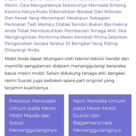
Mesin. Cara Mengatasinya Sebetulnya Memadai Enteng
Karena Hanya Kudu Dibersihkan Berasal Dari Kotoran
Dan Kerak Yang Menempel. Meskipun Sebagian
Persoalan Tadi Mampu Diatasi Sendiri Bukan Bermakna
Anda Tidak Membutuhkan Pemberian Tenaga Ahli. Jika
Menginginkan Performa Mesin Kembali Prima Jalankan
Pengecekan Secara Teratur Di Bengkel Yang Paling
Disayangi Anda.
Mobil Anda dapat ditangani oleh teknisi-teknisi handal dan
memiliki pengalaman didalam menanggulangi beraneka
kasus mesin mobil. Selain didukung tenaga ahli, bengkel
resmi Suzuki juga sediakan spare part original yang
terjamin kualitasnya.
Post
Previous:
Persoalan
Next:
Kendala Umum
navigation
Umum pada Mesin
pada Mesin Mobil
Mobil Mazda dan
Suzuki dan
Solusi
Bagaimana cara
Menanggulanginya
Menanggulanginya